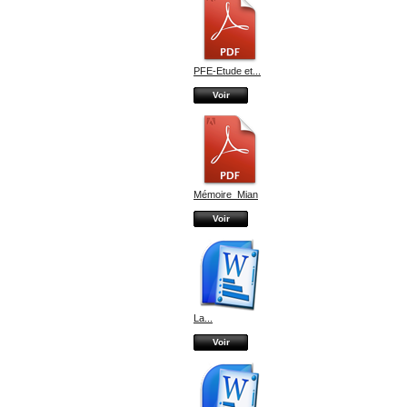
PFE-Etude et...
Voir
Mémoire_Mian
Voir
La...
Voir