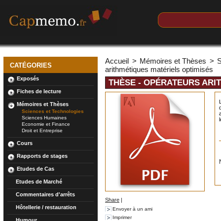
Accueil
>
Mémoires et Thèses
>
S
CATÉGORIES
arithmétiques matériels optimisés
Exposés
THÈSE - OPÉRATEURS ARI
Fiches de lecture
Mémoires et Thèses
Sciences et Technologies
Sciences Humaines
Economie et Finance
Droit et Entreprise
Cours
Rapports de stages
Etudes de Cas
Etudes de Marché
Commentaires d'arrêts
Share
|
Hôtellerie / restauration
Envoyer à un ami
Imprimer
Humour