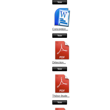
Voir
Conception...
Voir
Détection...
Voir
Thèse étude...
Voir