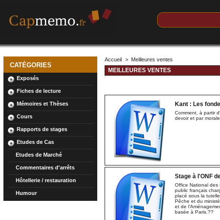
Accueil
>
Meilleures ventes
CATÉGORIES
MEILLEURES VENTES
Exposés
Fiches de lecture
Kant : Les fonde
Mémoires et Thèses
Comment, à partir d'
Cours
devoir et par morale
Rapports de stages
Etudes de Cas
Etudes de Marché
Commentaires d'arrêts
Stage à l'ONF de
Hôtellerie / restauration
Office National des
public français char
Humour
placé sous la tutelle
Pêche et du ministè
et de l'Aménagement
basée à Paris.??