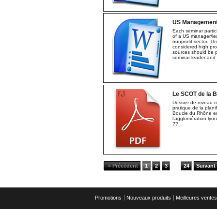
US Management 
Each seminar partic
of a US manager/lead
nonprofit sector. T
considered high pro
sources should be pl
seminar leader and o
Le SCOT de la Bo
Dossier de niveau m
pratique de la plani
Boucle du Rhône en 
l’agglomération lyo
??
« Précédent
1
2
3
24
Suivant
...
Promotions
Nouveaux produits
Meilleures ventes