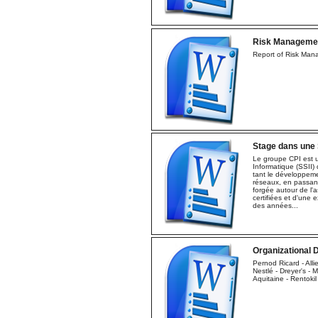
Risk Manageme
Report of Risk Ma
Stage dans une S
Le groupe CPI est u
Informatique (SSII)
tant le développeme
réseaux, en passant 
forgée autour de l'
certifiées et d'une 
des années...
Organizational 
Pernod Ricard - Alli
Nestlé - Dreyer's - M
Aquitaine - Rentoki