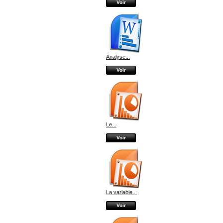
Voir
Analyse...
Voir
Le...
Voir
La variable...
Voir