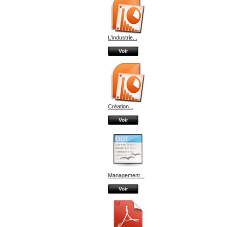
L'industrie...
Voir
Création...
Voir
Management...
Voir