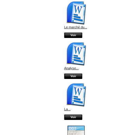
Le marché du...
Voir
Analyse...
Voir
La...
Voir