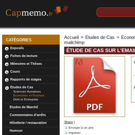
Accueil
>
Etudes de Cas
>
Econom
CATÉGORIES
mailchimp
Exposés
ÉTUDE DE CAS SUR L'EMAI
Fiches de lecture
Mémoires et Thèses
Cours
Rapports de stages
Etudes de Cas
Sciences Humaines
Economie et Finance
Droit et Entreprise
Etudes de Marché
Commentaires d'arrêts
Share
|
Hôtellerie / restauration
Envoyer à un ami
Humour
Imprimer