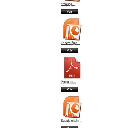
emailing...
Voir
La stratégie...
Voir
Projet de...
Voir
Supply chain...