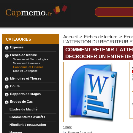
Accueil
>
Fiches de lecture
>
Econ
CATÉGORIES
L’ATTENTION DU RECRUTEUR 
Exposés
COMMENT RETENIR L’ATTE
Fiches de lecture
DECROCHER UN ENTRETIE
Sciences et Technologies
Sciences Humaines
Economie et Finance
Droit et Entreprise
Mémoires et Thèses
Cours
Rapports de stages
Etudes de Cas
Etudes de Marché
Commentaires d'arrêts
Hôtellerie / restauration
Share
|
Humour
Envoyer à un ami