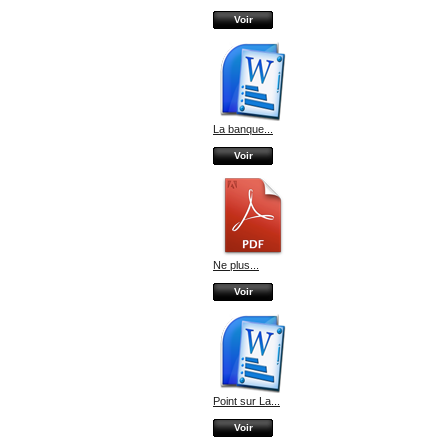
Voir
La banque...
Voir
Ne plus...
Voir
Point sur La...
Voir