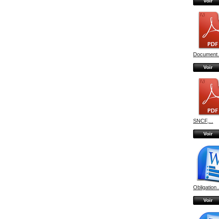
Voir
Document.
Voir
SNCF,...
Voir
Obligation..
Voir