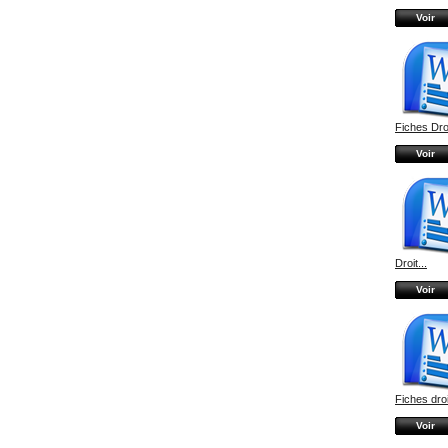
Voir
Fiches Droi
Voir
Droit...
Voir
Fiches droit
Voir