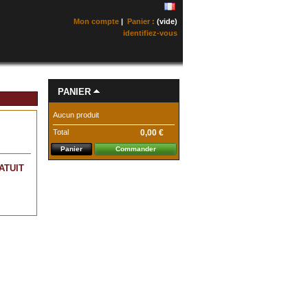
Mon compte
|
Panier :
(vide)
identifiez-vous
PANIER
Aucun produit
Total
0,00 €
Panier
Commander
ATUIT