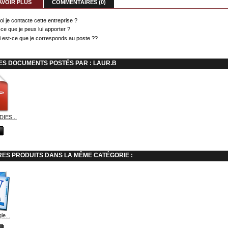
AVOIR PLUS
COMMENTAIRES (0)
oi je contacte cette entreprise ?
-ce que je peux lui apporter ?
i est-ce que je corresponds au poste ??
ES DOCUMENTS POSTÉS PAR : LAUR.B
IES...
RES PRODUITS DANS LA MÊME CATÉGORIE :
ie...