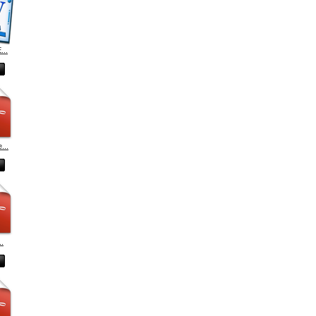
...
...
..