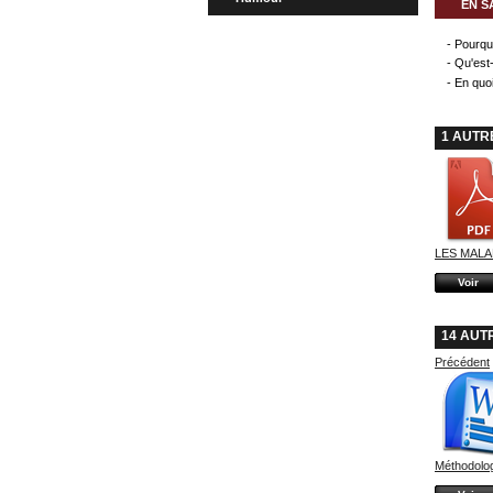
EN S
- Pourqu
- Qu'est
- En quo
1 AUTR
LES MALAD
Voir
14 AUT
Précédent
Méthodolog