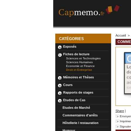
Accueil
>
CATÉGORIES
COMMEN
Exposés
Fiches de lecture
Sciences et Technologies
Sciences Humaines
Economie et Finance
Droit et Entreprise
Mémoires et Thèses
Cours
Rapports de stages
Etudes de Cas
Etudes de Marché
Share
|
Commentaires d'arrêts
Envoyer
Imprime
Hôtellerie / restauration
Signale
Humour