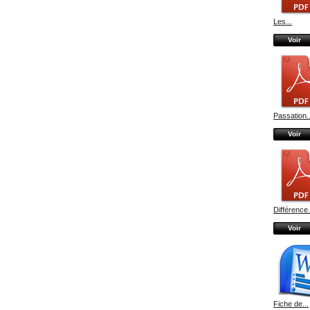
Les...
Voir
Passation..
Voir
Différence.
Voir
Fiche de...