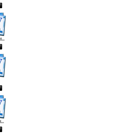
t...
...