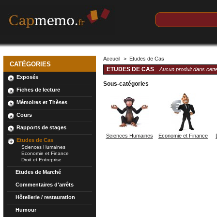
Accueil
>
Etudes de Cas
CATÉGORIES
ETUDES DE CAS
Aucun produit dans cette
Exposés
Sous-catégories
Fiches de lecture
Mémoires et Thèses
Cours
Rapports de stages
Sciences Humaines
Economie et Finance
Etudes de Cas
Sciences Humaines
Economie et Finance
Droit et Entreprise
Etudes de Marché
Commentaires d'arrêts
Hôtellerie / restauration
Humour