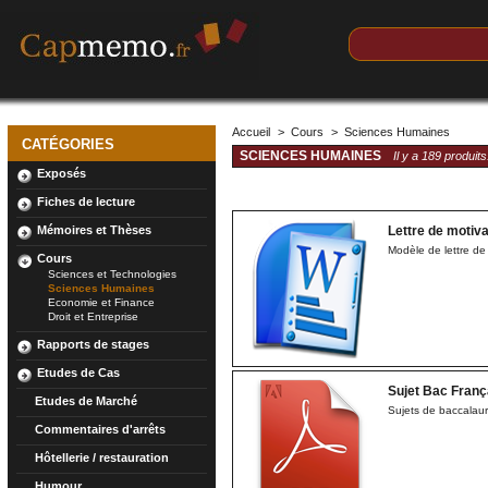
Accueil
>
Cours
>
Sciences Humaines
CATÉGORIES
SCIENCES HUMAINES
Il y a 189 produits
Exposés
Fiches de lecture
Lettre de motiva
Mémoires et Thèses
Modèle de lettre de
Cours
Sciences et Technologies
Sciences Humaines
Economie et Finance
Droit et Entreprise
Rapports de stages
Etudes de Cas
Sujet Bac Franç
Etudes de Marché
Sujets de baccalau
Commentaires d'arrêts
Hôtellerie / restauration
Humour