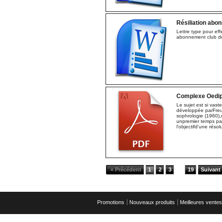
Résiliation abon
Lettre type pour ef
abonnement club de
Complexe Oedi
Le sujet est si vast
développée parFreud
sophrologie (1960),q
unpremier temps par 
l'objectifd'une réso
« Précédent
1
2
3
19
Suivant
...
Promotions
Nouveaux produits
Meilleures ventes